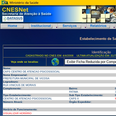
Estabelecimento de S
Identificação
CADASTRADO NO CNES EM: 4/4/2006
ULTIMA ATUALIZAÇÃO EM: 31/7
Veja onde se localiza:
Nome:
CAPS CENTRO DE ATENCAO PSICOSSOCIAL
Nome Empresarial:
PREFEITURA MUNICIPAL DE VICOSA
Logradouro:
RUA VINICIUS DE MORAIS
Complemento:
Bairro:
FATIMA
Tipo Estabelecimento:
Sub Tipo Estabelecimento:
CENTRO DE ATENCAO PSICOSSOCIAL
CAPS II
Número Alvará:
Órgão Expedidor:
Horário de Funcionamento:
VISUALIZAR HORÁRIO