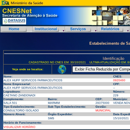
Estabelecimento de S
Identificação
CADASTRADO NO CNES EM: 30/10/2021
ULTIMA ATUALIZAÇÃO EM: 6/
Veja onde se localiza:
Nome:
CNES:
ALEX HUPP SERVICOS FARMACEUTICOS
0920460
Nome Empresarial:
CPF:
ALEX HUPP SERVICOS FARMACEUTICOS
--
Logradouro:
Número:
CAETANO ZANDONADI
229
Complemento:
Bairro:
CEP:
Município:
SALA 501
MARMIM
29375000
VENDA NOVA
Tipo Estabelecimento:
Sub Tipo Estabelecimento:
Gestão:
CONSULTORIO ISOLADO
MUNICIPAL
Número Alvará:
Órgão Expedidor:
Data Exped
SMS
15/10/2021
Horário de Funcionamento:
VISUALIZAR HORÁRIO