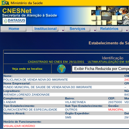
Estabelecimento de S
Identificação
CADASTRADO NO CNES EM: 26/11/2001
ULTIMA ATUALIZAÇÃO EM: 6/
Veja onde se localiza:
Nome:
CN
POLICLINICA DE VENDA NOVA DO IMIGRANTE
24
Nome Empresarial:
CP
FUNDO MUNICIPAL DE SAUDE DE VENDA NOVA DO IMIGRANTE
--
Logradouro:
Nú
AVENIDA LORENZO ZANDONADE
84
Complemento:
Bairro:
CEP:
Mun
1 ANDAR
VILA BETANEA
29375000
VE
Tipo Estabelecimento:
Sub Tipo Estabelecimento:
Gestão:
CLINICA/CENTRO DE ESPECIALIDADE
OUTROS
MUNICIPAL
Número Alvará:
Órgão Expedidor:
Dat
SMS
29/
Horário de Funcionamento:
VISUALIZAR HORÁRIO