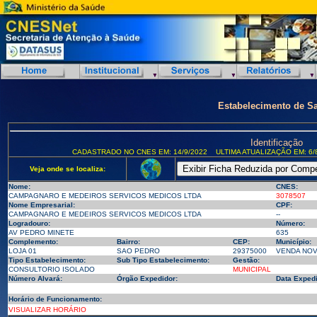
Estabelecimento de S
Identificação
CADASTRADO NO CNES EM: 14/9/2022
ULTIMA ATUALIZAÇÃO EM: 6/
Veja onde se localiza:
Nome:
CNES:
CAMPAGNARO E MEDEIROS SERVICOS MEDICOS LTDA
3078507
Nome Empresarial:
CPF:
CAMPAGNARO E MEDEIROS SERVICOS MEDICOS LTDA
--
Logradouro:
Número:
AV PEDRO MINETE
635
Complemento:
Bairro:
CEP:
Município:
LOJA 01
SAO PEDRO
29375000
VENDA NOVA
Tipo Estabelecimento:
Sub Tipo Estabelecimento:
Gestão:
CONSULTORIO ISOLADO
MUNICIPAL
Número Alvará:
Órgão Expedidor:
Data Exped
Horário de Funcionamento:
VISUALIZAR HORÁRIO