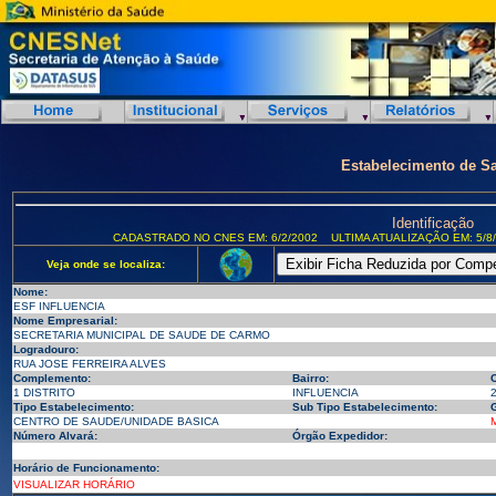
Estabelecimento de S
Identificação
CADASTRADO NO CNES EM: 6/2/2002
ULTIMA ATUALIZAÇÃO EM: 5/8
Veja onde se localiza:
Nome:
ESF INFLUENCIA
Nome Empresarial:
SECRETARIA MUNICIPAL DE SAUDE DE CARMO
Logradouro:
RUA JOSE FERREIRA ALVES
Complemento:
Bairro:
1 DISTRITO
INFLUENCIA
Tipo Estabelecimento:
Sub Tipo Estabelecimento:
G
CENTRO DE SAUDE/UNIDADE BASICA
Número Alvará:
Órgão Expedidor:
Horário de Funcionamento:
VISUALIZAR HORÁRIO