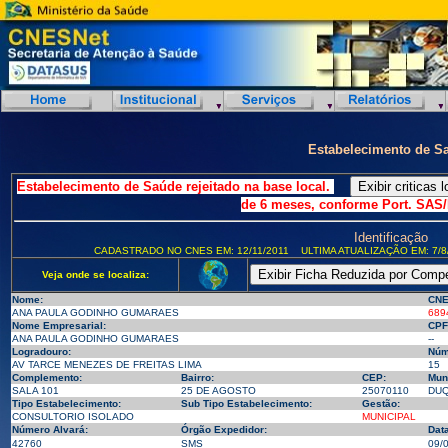
Estabelecimento de S
Estabelecimento de Saúde rejeitado na base local.
de 6 meses, conforme Port. SAS/
Identificação
CADASTRADO NO CNES EM: 12/11/2011
ULTIMA ATUALIZAÇÃO EM: 7/8
Veja onde se localiza:
Nome:
CNE
ANA PAULA GODINHO GUMARAES
689
Nome Empresarial:
CPF
ANA PAULA GODINHO GUMARAES
--
Logradouro:
Núm
AV TARCE MENEZES DE FREITAS LIMA
15
Complemento:
Bairro:
CEP:
Muni
SALA 101
25 DE AGOSTO
25070110
DUQ
Tipo Estabelecimento:
Sub Tipo Estabelecimento:
Gestão:
CONSULTORIO ISOLADO
MUNICIPAL
Número Alvará:
Órgão Expedidor:
Dat
42760
SMS
09/