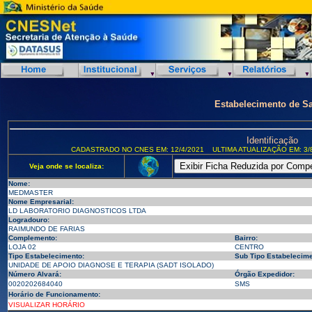
Estabelecimento de S
Identificação
CADASTRADO NO CNES EM: 12/4/2021
ULTIMA ATUALIZAÇÃO EM: 3/
Veja onde se localiza:
Nome:
MEDMASTER
Nome Empresarial:
LD LABORATORIO DIAGNOSTICOS LTDA
Logradouro:
RAIMUNDO DE FARIAS
Complemento:
Bairro:
LOJA 02
CENTRO
Tipo Estabelecimento:
Sub Tipo Estabelecime
UNIDADE DE APOIO DIAGNOSE E TERAPIA (SADT ISOLADO)
Número Alvará:
Órgão Expedidor:
0020202684040
SMS
Horário de Funcionamento:
VISUALIZAR HORÁRIO