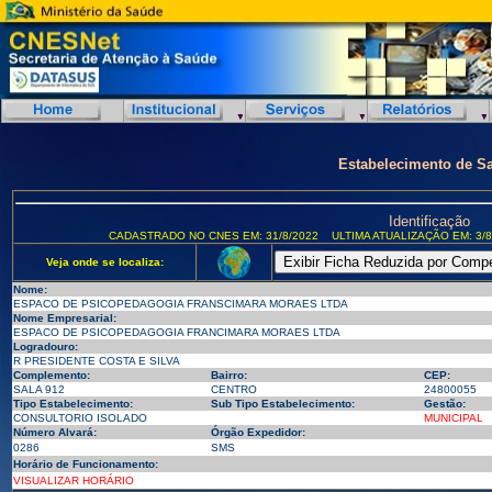
Estabelecimento de S
Identificação
CADASTRADO NO CNES EM: 31/8/2022
ULTIMA ATUALIZAÇÃO EM: 3/8
Veja onde se localiza:
Nome:
ESPACO DE PSICOPEDAGOGIA FRANSCIMARA MORAES LTDA
Nome Empresarial:
ESPACO DE PSICOPEDAGOGIA FRANCIMARA MORAES LTDA
Logradouro:
R PRESIDENTE COSTA E SILVA
Complemento:
Bairro:
CEP:
SALA 912
CENTRO
24800055
Tipo Estabelecimento:
Sub Tipo Estabelecimento:
Gestão:
CONSULTORIO ISOLADO
MUNICIPAL
Número Alvará:
Órgão Expedidor:
0286
SMS
Horário de Funcionamento:
VISUALIZAR HORÁRIO