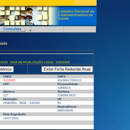
aúde
/2026 DATA DE ATUALIZAÇÃO LOCAL: 10/6/2026
CNES:
CNPJ:
3226565
45438617000121
CPF:
Personalidade:
--
JURÍDICA
Número:
Telefone:
117
219069-3825
Município:
UF:
ITABORAI - IBGE - 330190
RJ
Dependência:
INDIVIDUAL
Data Expedição:
15/07/2022