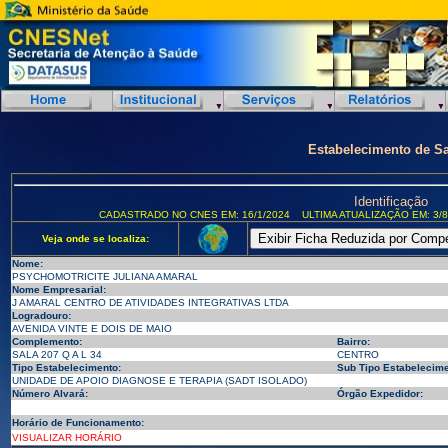
Estabelecimento de S
Identificação
CADASTRADO NO CNES EM: 16/1/2024
ULTIMA ATUALIZAÇÃO EM: 3/8
Veja onde se localiza:
Nome:
PSYCHOMOTRICITE JULIANA AMARAL
Nome Empresarial:
J AMARAL CENTRO DE ATIVIDADES INTEGRATIVAS LTDA
Logradouro:
AVENIDA VINTE E DOIS DE MAIO
Complemento:
Bairro:
SALA 207 Q A L 34
CENTRO
Tipo Estabelecimento:
Sub Tipo Estabelecime
UNIDADE DE APOIO DIAGNOSE E TERAPIA (SADT ISOLADO)
Número Alvará:
Órgão Expedidor:
Horário de Funcionamento:
VISUALIZAR HORÁRIO