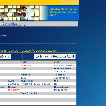
aúde
/2026 DATA DE ATUALIZAÇÃO LOCAL: 1/10/2025
CNES:
CNPJ:
4438299
40235997000183
CPF:
Personalidade:
--
JURÍDICA
Número:
Telefone:
5299
21981056326
CEP:
Município:
UF:
24800097
ITABORAI - IBGE - 330190
RJ
nto:
Gestão:
Dependência:
MUNICIPAL
INDIVIDUAL
Data Expedição: