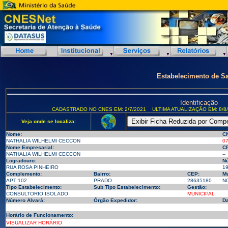
Estabelecimento de S
Identificação
CADASTRADO NO CNES EM: 2/7/2021
ULTIMA ATUALIZAÇÃO EM: 8/8
Veja onde se localiza:
Nome:
C
NATHALIA WILHELMI CECCON
0
Nome Empresarial:
CP
NATHALIA WILHELMI CECCON
--
Logradouro:
N
RUA ROSA PINHEIRO
1
Complemento:
Bairro:
CEP:
Mu
APT 102
PRADO
28635180
NO
Tipo Estabelecimento:
Sub Tipo Estabelecimento:
Gestão:
CONSULTORIO ISOLADO
MUNICIPAL
Número Alvará:
Órgão Expedidor:
Da
Horário de Funcionamento:
VISUALIZAR HORÁRIO