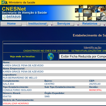
Estabelecimento de S
Identificação
CADASTRADO NO CNES EM: 20/2/2020
ULTIMA ATUALIZAÇÃO EM: 2/8
Veja onde se localiza:
Nome:
KAREN GRACE PENA DE AZEVEDO
Nome Empresarial:
KAREN GRACE PENA DE AZEVEDO
Logradouro:
RUA BERNARDINO DE MELLO
Complemento:
Bairro:
CEP:
SALA 304
CENTRO
26255140
Tipo Estabelecimento:
Sub Tipo Estabelecimento:
Gestão:
CONSULTORIO ISOLADO
MUNICIPAL
Número Alvará:
Órgão Expedidor:
054753
SMS
Horário de Funcionamento:
VISUALIZAR HORÁRIO