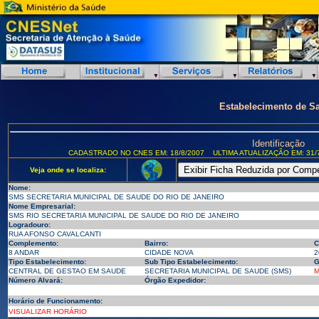
Estabelecimento de S
Identificação
CADASTRADO NO CNES EM: 18/8/2007
ULTIMA ATUALIZAÇÃO EM: 31/
Veja onde se localiza:
Nome:
SMS SECRETARIA MUNICIPAL DE SAUDE DO RIO DE JANEIRO
Nome Empresarial:
SMS RIO SECRETARIA MUNICIPAL DE SAUDE DO RIO DE JANEIRO
Logradouro:
RUA AFONSO CAVALCANTI
Complemento:
Bairro:
C
8 ANDAR
CIDADE NOVA
2
Tipo Estabelecimento:
Sub Tipo Estabelecimento:
G
CENTRAL DE GESTAO EM SAUDE
SECRETARIA MUNICIPAL DE SAUDE (SMS)
M
Número Alvará:
Órgão Expedidor:
Horário de Funcionamento:
VISUALIZAR HORÁRIO