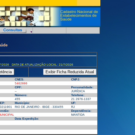
aúde
7/2026 DATA DE ATUALIZAÇÃO LOCAL: 21/7/2026
CNES:
CNPJ:
5462886
CPF:
Personalidade:
--
JURÍDICA
Número:
Telefone:
455
21 2976-1337
EP:
Município:
UF:
0211901
RIO DE JANEIRO - IBGE - 330455
RJ
estão:
Dependência:
UNICIPAL
MANTIDA
Data Expedição: