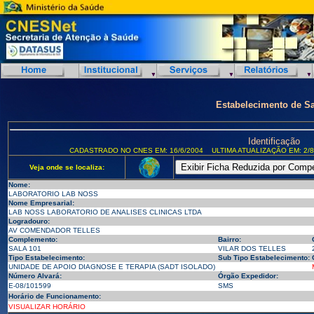
Estabelecimento de S
Identificação
CADASTRADO NO CNES EM: 16/6/2004
ULTIMA ATUALIZAÇÃO EM: 2/8
Veja onde se localiza:
Nome:
LABORATORIO LAB NOSS
Nome Empresarial:
LAB NOSS LABORATORIO DE ANALISES CLINICAS LTDA
Logradouro:
AV COMENDADOR TELLES
Complemento:
Bairro:
SALA 101
VILAR DOS TELLES
Tipo Estabelecimento:
Sub Tipo Estabelecimento:
UNIDADE DE APOIO DIAGNOSE E TERAPIA (SADT ISOLADO)
Número Alvará:
Órgão Expedidor:
E-08/101599
SMS
Horário de Funcionamento:
VISUALIZAR HORÁRIO