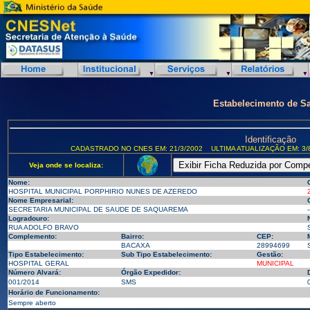
Estabelecimento de S
Identificação
CADASTRADO NO CNES EM: 21/3/2002
ULTIMA ATUALIZAÇÃO EM: 3/
Veja onde se localiza:
Nome:
HOSPITAL MUNICIPAL PORPHIRIO NUNES DE AZEREDO
Nome Empresarial:
SECRETARIA MUNICIPAL DE SAUDE DE SAQUAREMA
-
Logradouro:
RUA ADOLFO BRAVO
Complemento:
Bairro:
CEP:
BACAXA
28994699
Tipo Estabelecimento:
Sub Tipo Estabelecimento:
Gestão:
HOSPITAL GERAL
MUNICIPAL
Número Alvará:
Órgão Expedidor:
001/2014
SMS
Horário de Funcionamento:
Sempre aberto