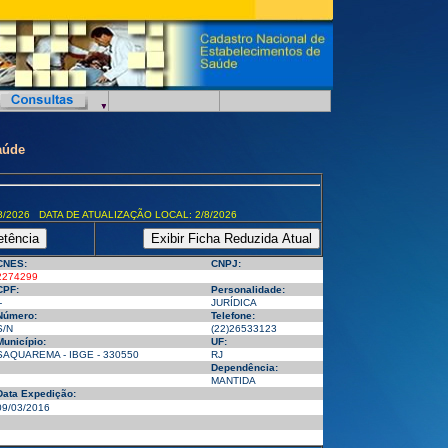
aúde
8/2026 DATA DE ATUALIZAÇÃO LOCAL: 2/8/2026
CNES:
CNPJ:
2274299
CPF:
Personalidade:
-
JURÍDICA
Número:
Telefone:
S/N
(22)26533123
Município:
UF:
SAQUAREMA - IBGE - 330550
RJ
Dependência:
MANTIDA
Data Expedição:
09/03/2016