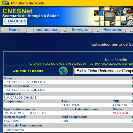
Estabelecimento de S
Identificação
CADASTRADO NO CNES EM: 17/5/2020
ULTIMA ATUALIZAÇÃO EM: 5/8
Veja onde se localiza:
Nome:
PROTEGER SERVICOS LTDA
Nome Empresarial:
PROTEGER SERVICOS LTDA
-
Logradouro:
RUA CARLOS CHAGAS
Complemento:
Bairro:
CEP:
SAO LUCAS
27264420
Tipo Estabelecimento:
Sub Tipo Estabelecimento:
Gestão:
UNIDADE MOVEL TERRESTRE
MUNICIPAL
Número Alvará:
Órgão Expedidor:
1247/2020
SMS
Horário de Funcionamento:
Sempre aberto