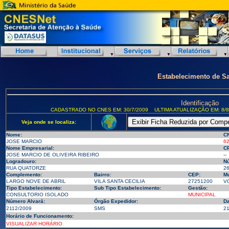
Estabelecimento de S
Identificação
CADASTRADO NO CNES EM: 30/7/2009
ULTIMA ATUALIZAÇÃO EM: 8/8
Veja onde se localiza:
Nome:
C
JOSE MARCIO
6
Nome Empresarial:
CP
JOSE MARCIO DE OLIVEIRA RIBEIRO
--
Logradouro:
N
RUA QUATORZE
2
Complemento:
Bairro:
CEP:
Mu
LARGO NOVE DE ABRIL
VILA SANTA CECILIA
27251200
VO
Tipo Estabelecimento:
Sub Tipo Estabelecimento:
Gestão:
CONSULTORIO ISOLADO
MUNICIPAL
Número Alvará:
Órgão Expedidor:
Da
2112/2009
SMS
21
Horário de Funcionamento:
VISUALIZAR HORÁRIO