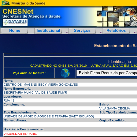
Estabelecimento de S
Identificação
CADASTRADO NO CNES EM: 3/8/2010
ULTIMA ATUALIZAÇÃO EM: 5/8/
Veja onde se localiza:
Nome:
CENTRO DE IMAGENS GECY VIEIRA GONCALVES
Nome Empresarial:
SECRETARIA MUNICIPAL DE SAUDE PMVR
Logradouro:
RUA 41
Complemento:
Bairro:
VILA SANTA CECILIA
Tipo Estabelecimento:
Sub Tipo Estabeleciment
UNIDADE DE APOIO DIAGNOSE E TERAPIA (SADT ISOLADO)
Número Alvará:
Órgão Expedidor:
Horário de Funcionamento:
VISUALIZAR HORÁRIO