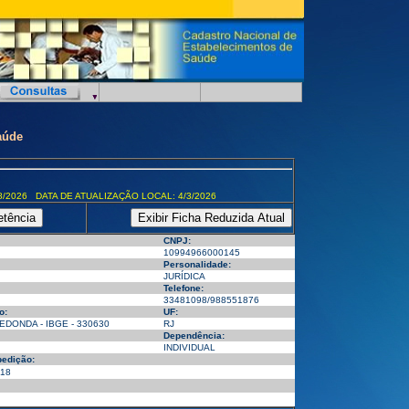
aúde
8/2026 DATA DE ATUALIZAÇÃO LOCAL: 4/3/2026
CNPJ:
10994966000145
Personalidade:
JURÍDICA
Telefone:
33481098/988551876
o:
UF:
EDONDA - IBGE - 330630
RJ
Dependência:
INDIVIDUAL
pedição:
018