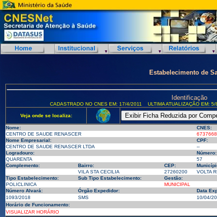
Estabelecimento de S
Identificação
CADASTRADO NO CNES EM: 17/4/2011
ULTIMA ATUALIZAÇÃO EM: 5/
Veja onde se localiza:
Nome:
CNES:
CENTRO DE SAUDE RENASCER
6737668
Nome Empresarial:
CPF:
CENTRO DE SAUDE RENASCER LTDA
--
Logradouro:
Número:
QUARENTA
57
Complemento:
Bairro:
CEP:
Municípi
VILA STA CECILIA
27260200
VOLTA R
Tipo Estabelecimento:
Sub Tipo Estabelecimento:
Gestão:
POLICLINICA
MUNICIPAL
Número Alvará:
Órgão Expedidor:
Data Ex
1093/2018
SMS
10/04/2
Horário de Funcionamento:
VISUALIZAR HORÁRIO