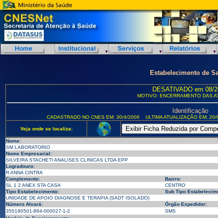
Estabelecimento de S
DESATIVADO em 08/2
MOTIVO: ENCERRAMENTO DAS A
Identificação
CADASTRADO NO CNES EM: 30/4/2006
ULTIMA ATUALIZAÇÃO EM: 20/
Veja onde se localiza:
Nome:
SM LABORATORIO
Nome Empresarial:
SILVEIRA STACHETI ANALISES CLINICAS LTDA EPP
Logradouro:
R ANNA CINTRA
Complemento:
Bairro:
SL 1 2 ANEX STA CASA
CENTRO
Tipo Estabelecimento:
Sub Tipo Estabelecim
UNIDADE DE APOIO DIAGNOSE E TERAPIA (SADT ISOLADO)
Número Alvará:
Órgão Expedidor:
350190501-864-000027-1-2
SMS