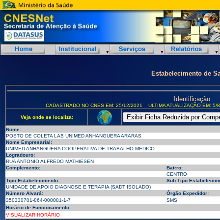
Estabelecimento de S
Identificação
CADASTRADO NO CNES EM: 25/12/2021
ULTIMA ATUALIZAÇÃO EM: 5/8
Veja onde se localiza:
Nome:
POSTO DE COLETA LAB UNIMED ANHANGUERA ARARAS
Nome Empresarial:
UNIMED ANHANGUERA COOPERATIVA DE TRABALHO MEDICO
Logradouro:
RUA ANTONIO ALFREDO MATHIESEN
Complemento:
Bairro:
CENTRO
Tipo Estabelecimento:
Sub Tipo Estabelecim
UNIDADE DE APOIO DIAGNOSE E TERAPIA (SADT ISOLADO)
Número Alvará:
Órgão Expedidor:
350330701-864-000081-1-7
SMS
Horário de Funcionamento:
VISUALIZAR HORÁRIO