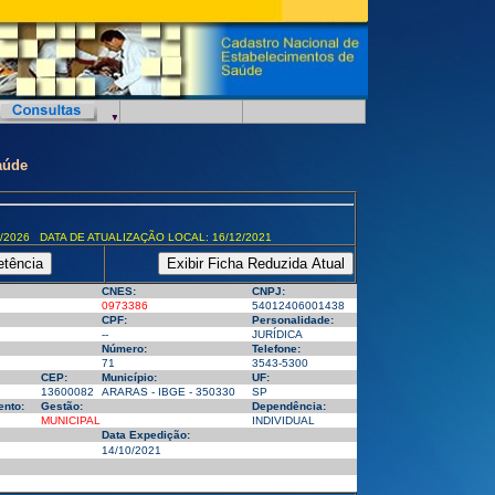
aúde
/2026 DATA DE ATUALIZAÇÃO LOCAL: 16/12/2021
CNES:
CNPJ:
0973386
54012406001438
CPF:
Personalidade:
--
JURÍDICA
Número:
Telefone:
71
3543-5300
CEP:
Município:
UF:
13600082
ARARAS - IBGE - 350330
SP
ento:
Gestão:
Dependência:
MUNICIPAL
INDIVIDUAL
Data Expedição:
14/10/2021