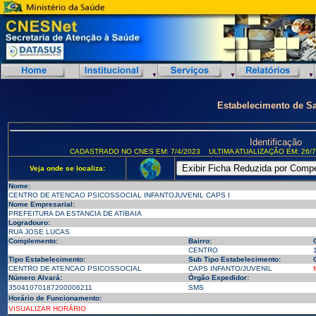
Estabelecimento de S
Identificação
CADASTRADO NO CNES EM: 7/4/2023
ULTIMA ATUALIZAÇÃO EM: 26/7
Veja onde se localiza:
Nome:
CENTRO DE ATENCAO PSICOSSOCIAL INFANTOJUVENIL CAPS I
Nome Empresarial:
PREFEITURA DA ESTANCIA DE ATIBAIA
Logradouro:
RUA JOSE LUCAS
Complemento:
Bairro:
CENTRO
Tipo Estabelecimento:
Sub Tipo Estabelecimento:
CENTRO DE ATENCAO PSICOSSOCIAL
CAPS INFANTO/JUVENIL
Número Alvará:
Órgão Expedidor:
35041070187200006211
SMS
Horário de Funcionamento:
VISUALIZAR HORÁRIO