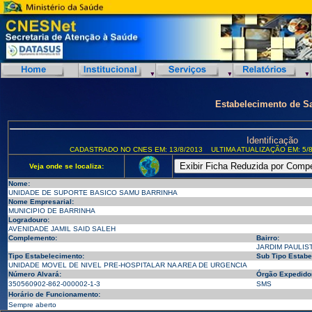
Estabelecimento de S
Identificação
CADASTRADO NO CNES EM: 13/8/2013
ULTIMA ATUALIZAÇÃO EM: 5/8
Veja onde se localiza:
Nome:
UNIDADE DE SUPORTE BASICO SAMU BARRINHA
Nome Empresarial:
MUNICIPIO DE BARRINHA
Logradouro:
AVENIDADE JAMIL SAID SALEH
Complemento:
Bairro:
JARDIM PAULIS
Tipo Estabelecimento:
Sub Tipo Estabe
UNIDADE MOVEL DE NIVEL PRE-HOSPITALAR NA AREA DE URGENCIA
Número Alvará:
Órgão Expedido
350560902-862-000002-1-3
SMS
Horário de Funcionamento:
Sempre aberto