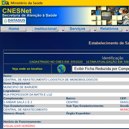
Estabelecimento de S
Identificação
CADASTRADO NO CNES EM: 3/5/2020
ULTIMA ATUALIZAÇÃO EM: 5/8
Veja onde se localiza:
Nome:
CENTRAL DE ABASTECIMENTO LOGISTICA DE IMUNOBIOLOGICOS
Nome Empresarial:
MUNICIPIO DE BARUERI
Logradouro:
RUA PROFESSOR DA MATTA E LUZ
Complemento:
Bairro:
CEP:
1 ANDAR SALA 1 E 2
CENTRO
06401
Tipo Estabelecimento:
Sub Tipo Estabelecimento:
Gestã
CENTRAL DE ABASTECIMENTO
MUNIC
Número Alvará:
Órgão Expedidor:
Horário de Funcionamento:
VISUALIZAR HORÁRIO