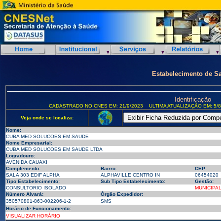
Estabelecimento de S
Identificação
CADASTRADO NO CNES EM: 21/9/2023
ULTIMA ATUALIZAÇÃO EM: 5/8
Veja onde se localiza:
Nome:
CUBA MED SOLUCOES EM SAUDE
Nome Empresarial:
CUBA MED SOLUCOES EM SAUDE LTDA
Logradouro:
AVENIDA CAUAXI
Complemento:
Bairro:
CEP:
SALA 303 EDIF ALPHA
ALPHAVILLE CENTRO IN
06454020
Tipo Estabelecimento:
Sub Tipo Estabelecimento:
Gestão:
CONSULTORIO ISOLADO
MUNICIPA
Número Alvará:
Órgão Expedidor:
350570801-863-002206-1-2
SMS
Horário de Funcionamento:
VISUALIZAR HORÁRIO