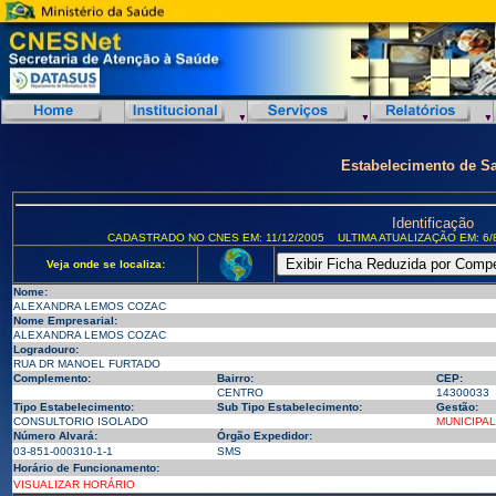
Estabelecimento de S
Identificação
CADASTRADO NO CNES EM: 11/12/2005
ULTIMA ATUALIZAÇÃO EM: 6/
Veja onde se localiza:
Nome:
ALEXANDRA LEMOS COZAC
Nome Empresarial:
ALEXANDRA LEMOS COZAC
Logradouro:
RUA DR MANOEL FURTADO
Complemento:
Bairro:
CEP:
CENTRO
14300033
Tipo Estabelecimento:
Sub Tipo Estabelecimento:
Gestão:
CONSULTORIO ISOLADO
MUNICIPAL
Número Alvará:
Órgão Expedidor:
03-851-000310-1-1
SMS
Horário de Funcionamento:
VISUALIZAR HORÁRIO