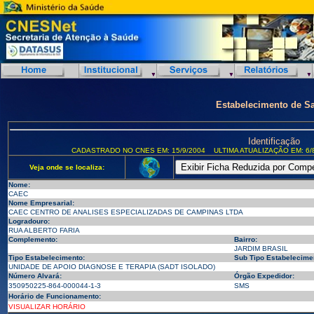
Estabelecimento de S
Identificação
CADASTRADO NO CNES EM: 15/9/2004
ULTIMA ATUALIZAÇÃO EM: 6/
Veja onde se localiza:
Nome:
CAEC
Nome Empresarial:
CAEC CENTRO DE ANALISES ESPECIALIZADAS DE CAMPINAS LTDA
Logradouro:
RUA ALBERTO FARIA
Complemento:
Bairro:
JARDIM BRASIL
Tipo Estabelecimento:
Sub Tipo Estabelecime
UNIDADE DE APOIO DIAGNOSE E TERAPIA (SADT ISOLADO)
Número Alvará:
Órgão Expedidor:
350950225-864-000044-1-3
SMS
Horário de Funcionamento:
VISUALIZAR HORÁRIO