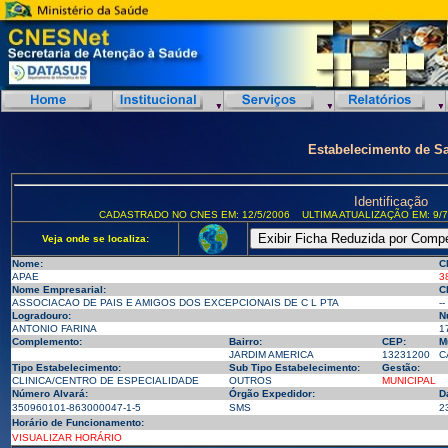
Estabelecimento de S
Identificação
CADASTRADO NO CNES EM: 12/5/2006
ULTIMA ATUALIZAÇÃO EM: 9/7
Veja onde se localiza:
Nome:
C
APAE
3
Nome Empresarial:
C
ASSOCIACAO DE PAIS E AMIGOS DOS EXCEPCIONAIS DE C L PTA
--
Logradouro:
N
ANTONIO FARINA
1
Complemento:
Bairro:
CEP:
M
JARDIM AMERICA
13231200
C
Tipo Estabelecimento:
Sub Tipo Estabelecimento:
Gestão:
CLINICA/CENTRO DE ESPECIALIDADE
OUTROS
MUNICIPAL
Número Alvará:
Órgão Expedidor:
D
350960101-863000047-1-5
SMS
2
Horário de Funcionamento:
VISUALIZAR HORÁRIO