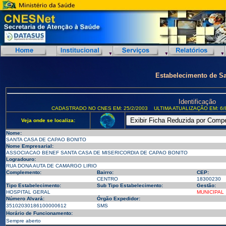
Estabelecimento de S
Identificação
CADASTRADO NO CNES EM: 25/2/2003
ULTIMA ATUALIZAÇÃO EM: 6/
Veja onde se localiza:
Nome:
SANTA CASA DE CAPAO BONITO
Nome Empresarial:
ASSOCIACAO BENEF SANTA CASA DE MISERICORDIA DE CAPAO BONITO
Logradouro:
RUA DONA AUTA DE CAMARGO LIRIO
Complemento:
Bairro:
CEP:
CENTRO
18300230
Tipo Estabelecimento:
Sub Tipo Estabelecimento:
Gestão:
HOSPITAL GERAL
MUNICIPAL
Número Alvará:
Órgão Expedidor:
35102030186100000612
SMS
Horário de Funcionamento:
Sempre aberto