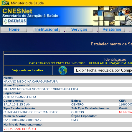
Estabelecimento de S
Identificação
CADASTRADO NO CNES EM: 14/6/2008
ULTIMA ATUALIZAÇÃO EM: 4/8
Veja onde se localiza:
Nome:
NAKANO MEDICINA CARAGUATATUBA
Nome Empresarial:
NAKANO MEDICINA SOCIEDADE EMPRESARIA LTDA
Logradouro:
ARTHUR COSTA FILHO
Complemento:
Bairro:
CEP:
SALA 10 E 25 2 AN
CENTRO
1166000
Tipo Estabelecimento:
Sub Tipo Estabelecimento:
Gestão:
CLINICA/CENTRO DE ESPECIALIDADE
OUTROS
MUNICIP
Número Alvará:
Órgão Expedidor:
351050002-863-000339-1-0
SMS
Horário de Funcionamento:
VISUALIZAR HORÁRIO