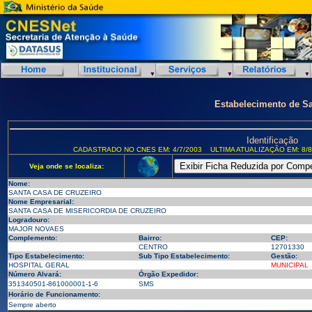
Estabelecimento de S
Identificação
CADASTRADO NO CNES EM: 4/7/2003
ULTIMA ATUALIZAÇÃO EM: 8/8
Veja onde se localiza:
Nome:
SANTA CASA DE CRUZEIRO
Nome Empresarial:
SANTA CASA DE MISERICORDIA DE CRUZEIRO
Logradouro:
MAJOR NOVAES
Complemento:
Bairro:
CEP:
CENTRO
12701330
Tipo Estabelecimento:
Sub Tipo Estabelecimento:
Gestão:
HOSPITAL GERAL
MUNICIPAL
Número Alvará:
Órgão Expedidor:
351340501-861000001-1-6
SMS
Horário de Funcionamento:
Sempre aberto