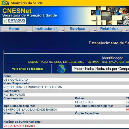
Estabelecimento de S
Identificação
CADASTRADO NO CNES EM: 18/11/2010
ULTIMA ATUALIZAÇÃO EM: 2/
Veja onde se localiza:
Nome:
UBS CONCEICAO
Nome Empresarial:
PREFEITURA DO MUNICIPIO DE DIADEMA
Logradouro:
RUA BOROROS
Complemento:
Bairro:
C
CONCEICAO
0
Tipo Estabelecimento:
Sub Tipo Estabelecimento:
Ge
CENTRO DE SAUDE/UNIDADE BASICA
M
Número Alvará:
Órgão Expedidor:
Horário de Funcionamento:
VISUALIZAR HORÁRIO