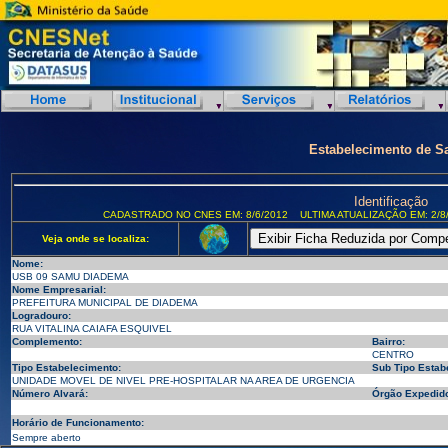
Estabelecimento de S
Identificação
CADASTRADO NO CNES EM: 8/6/2012
ULTIMA ATUALIZAÇÃO EM: 2/8
Veja onde se localiza:
Nome:
USB 09 SAMU DIADEMA
Nome Empresarial:
PREFEITURA MUNICIPAL DE DIADEMA
Logradouro:
RUA VITALINA CAIAFA ESQUIVEL
Complemento:
Bairro:
CENTRO
Tipo Estabelecimento:
Sub Tipo Estab
UNIDADE MOVEL DE NIVEL PRE-HOSPITALAR NA AREA DE URGENCIA
Número Alvará:
Órgão Expedido
Horário de Funcionamento:
Sempre aberto