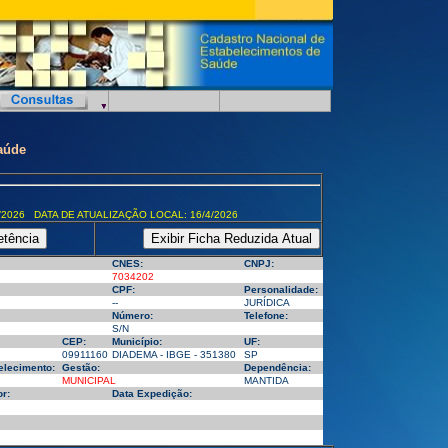
aúde
/2026 DATA DE ATUALIZAÇÃO LOCAL: 16/4/2026
CNES:
CNPJ:
7034202
CPF:
Personalidade:
--
JURÍDICA
Número:
Telefone:
S/N
CEP:
Município:
UF:
09911160
DIADEMA - IBGE - 351380
SP
elecimento:
Gestão:
Dependência:
MUNICIPAL
MANTIDA
r:
Data Expedição: