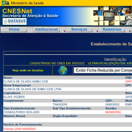
Estabelecimento de S
Identificação
CADASTRADO NO CNES EM: 9/5/2022
ULTIMA ATUALIZAÇÃO EM: 4/8
Veja onde se localiza:
Nome:
CNE
CLINICA DE OLHOS EMBU COE
289
Nome Empresarial:
CPF:
CLINICA DE OLHOS DE EMBU COE LTDA
--
Logradouro:
Núme
ELIAS YAZBEK
165
Complemento:
Bairro:
CEP:
Muni
TINGIDOR
06803002
EMBU
Tipo Estabelecimento:
Sub Tipo Estabelecimento:
Gestão:
CONSULTORIO ISOLADO
MUNICIPAL
Número Alvará:
Órgão Expedidor:
Data
Horário de Funcionamento:
VISUALIZAR HORÁRIO