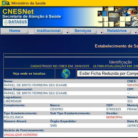
Estabelecimento de S
Identificação
CADASTRADO NO CNES EM: 26/9/2025
ULTIMA ATUALIZAÇÃO EM: 2/8
Veja onde se localiza:
Nome:
CNES:
RAFAEL DE BRITO FERREIRA SEU EXAME
59035
Nome Empresarial:
CPF:
RAFAEL DE BRITO FERREIRA SEU EXAME
--
Logradouro:
Número
LIBERDADE
321
Complemento:
Bairro:
CEP:
Municíp
CENTRO
07850325
FRANCO
Tipo Estabelecimento:
Sub Tipo Estabelecimento:
Gestão:
POLICLINICA
MUNICIPAL
Número Alvará:
Órgão Expedidor:
Data E
SMS
18/08/
Horário de Funcionamento:
VISUALIZAR HORÁRIO