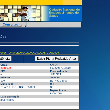
aúde
/2026 DATA DE ATUALIZAÇÃO LOCAL: 20/7/2026
CNES:
CNPJ:
2081628
51722957015619
CPF:
Personalidade:
--
JURÍDICA
Número:
Telefone:
100
(11) 4501-6000
Município:
UF:
GUARULHOS - IBGE - 351880
SP
Dependência:
INDIVIDUAL
Data Expedição:
30/05/2025