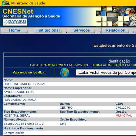
Estabelecimento de S
Identificação
CADASTRADO NO CNES EM: 25/2/2003
ULTIMA ATUALIZAÇÃO EM: 5/8
Veja onde se localiza:
Nome:
HOSPITAL CARLOS CHAGAS
Nome Empresarial:
AMICO SAUDE LTDA
Logradouro:
RUA BARAO DE MAUA
Complemento:
Bairro:
CEP:
CENTRO
07012040
Tipo Estabelecimento:
Sub Tipo Estabelecimento:
Gestão:
HOSPITAL GERAL
MUNICIPAL
Número Alvará:
Órgão Expedidor:
351880001-861-004588-1-3
SMS
Horário de Funcionamento:
Sempre aberto