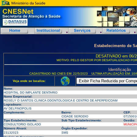
Estabelecimento de S
DESATIVADO em 06/2
MOTIVO: PELO GESTOR POR DESATUALIZACAO POR
Identificação
CADASTRADO NO CNES EM: 22/5/2023
ULTIMA ATUALIZAÇÃO EM: 10/
Veja onde se localiza:
Nome:
HOSPITAL DO IMPLANTE DENTARIO
Nome Empresarial:
ROSELY O SANTOS CLINICA ODONTOLOGICA E CENTRO DE APERFEICOAM
Logradouro:
AV DELFINOPOLIS
Complemento:
Bairro:
CEP:
CIDADE SERODIO
0715001
Tipo Estabelecimento:
Sub Tipo Estabelecimento:
Gestão:
CONSULTORIO ISOLADO
MUNICIP
Número Alvará:
Órgão Expedidor:
23132023
SMS