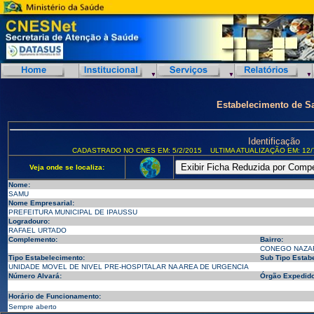
Estabelecimento de S
Identificação
CADASTRADO NO CNES EM: 5/2/2015
ULTIMA ATUALIZAÇÃO EM: 12/
Veja onde se localiza:
Nome:
SAMU
Nome Empresarial:
PREFEITURA MUNICIPAL DE IPAUSSU
Logradouro:
RAFAEL URTADO
Complemento:
Bairro:
CONEGO NAZA
Tipo Estabelecimento:
Sub Tipo Estab
UNIDADE MOVEL DE NIVEL PRE-HOSPITALAR NA AREA DE URGENCIA
Número Alvará:
Órgão Expedido
Horário de Funcionamento:
Sempre aberto