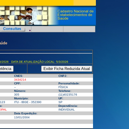
aúde
8/2026 DATA DE ATUALIZAÇÃO LOCAL: 5/3/2026
CNES:
CNPJ:
3434214
CPF:
Personalidade:
--
FÍSICA
Número:
Telefone:
305
(11)40235176
Município:
UF:
123
ITU - IBGE - 352390
SP
o:
Dependência:
IPAL
INDIVIDUAL
Data Expedição:
13/01/2004