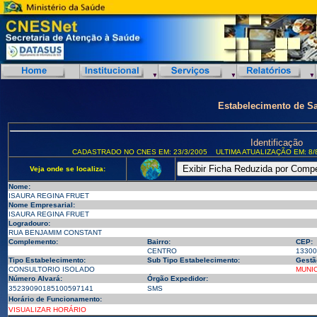
Estabelecimento de S
Identificação
CADASTRADO NO CNES EM: 23/3/2005
ULTIMA ATUALIZAÇÃO EM: 8/
Veja onde se localiza:
Nome:
ISAURA REGINA FRUET
Nome Empresarial:
ISAURA REGINA FRUET
Logradouro:
RUA BENJAMIM CONSTANT
Complemento:
Bairro:
CEP:
CENTRO
13300
Tipo Estabelecimento:
Sub Tipo Estabelecimento:
Gestã
CONSULTORIO ISOLADO
MUNIC
Número Alvará:
Órgão Expedidor:
35239090185100597141
SMS
Horário de Funcionamento:
VISUALIZAR HORÁRIO