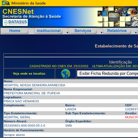
Estabelecimento de S
Identificação
CADASTRADO NO CNES EM: 25/2/2003
ULTIMA ATUALIZAÇÃO EM: 30/
Veja onde se localiza:
Nome:
HOSPITAL NOSSA SENHORA APARECIDA
Nome Empresarial:
PREFEITURA MUNICIPAL DE ITUPEVA
Logradouro:
PRACA SAO VENANCIO
Complemento:
Bairro:
CEP:
LAGOA
1329637
Tipo Estabelecimento:
Sub Tipo Estabelecimento:
Gestão:
HOSPITAL GERAL
MUNICIP
Número Alvará:
Órgão Expedidor:
352400601-806-0000-05-1-0
SMS
Horário de Funcionamento:
Sempre aberto