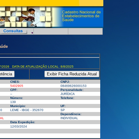
aúde
7/2026 DATA DE ATUALIZAÇÃO LOCAL: 8/8/2025
CNES:
CNPJ:
5402905
08469626000153
CPF:
Personalidade:
--
JURÍDICA
Número:
Telefone:
139
Município:
UF:
10
LEME - IBGE - 352670
SP
Dependência:
PAL
INDIVIDUAL
Data Expedição:
12/03/2024