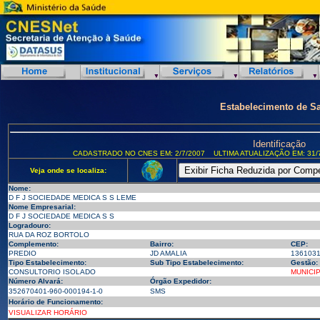
Estabelecimento de S
Identificação
CADASTRADO NO CNES EM: 2/7/2007
ULTIMA ATUALIZAÇÃO EM: 31/
Veja onde se localiza:
Nome:
D F J SOCIEDADE MEDICA S S LEME
Nome Empresarial:
D F J SOCIEDADE MEDICA S S
Logradouro:
RUA DA ROZ BORTOLO
Complemento:
Bairro:
CEP:
PREDIO
JD AMALIA
136103
Tipo Estabelecimento:
Sub Tipo Estabelecimento:
Gestão:
CONSULTORIO ISOLADO
MUNICI
Número Alvará:
Órgão Expedidor:
352670401-960-000194-1-0
SMS
Horário de Funcionamento:
VISUALIZAR HORÁRIO