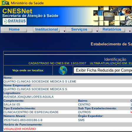
Estabelecimento de S
Identificação
CADASTRADO NO CNES EM: 13/11/2007
ULTIMA ATUALIZAÇÃO EM: 31
Veja onde se localiza:
Nome:
QUATRO CLINICAS SOCIEDADE MEDICA S S LEME
Nome Empresarial:
QUATRO CLINICAS SOCIEDADE MEDICA S S
Logradouro:
AVENIDA JOAQUIM LOPES AGUILA
Complemento:
Bairro:
SALA 04 05
CENTRO
Tipo Estabelecimento:
Sub Tipo Estabelecimento:
G
CLINICA/CENTRO DE ESPECIALIDADE
OUTROS
Número Alvará:
Órgão Expedidor:
352670401-863-000186-1-9
SMS
Horário de Funcionamento:
VISUALIZAR HORÁRIO