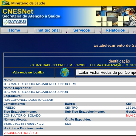
Estabelecimento de S
Identificação
CADASTRADO NO CNES EM: 3/1/2008
ULTIMA ATUALIZAÇÃO EM: 31/7
Veja onde se localiza:
Nome:
JOCIMAR GREGORIO MACARENCO JUNIOR LEME
Nome Empresarial:
JOCIMAR GREGORIO MACARENCO JUNIOR
Logradouro:
RUA CORONEL AUGUSTO CESAR
Complemento:
Bairro:
CEP:
PREDIO
CENTRO
13610
Tipo Estabelecimento:
Sub Tipo Estabelecimento:
Gestão
CONSULTORIO ISOLADO
MUNIC
Número Alvará:
Órgão Expedidor:
352670401-863-000197-1-2
SMS
Horário de Funcionamento:
VISUALIZAR HORÁRIO