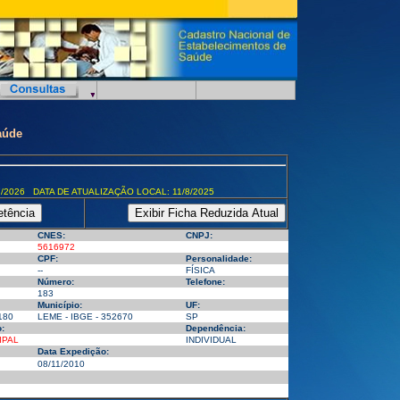
aúde
/2026 DATA DE ATUALIZAÇÃO LOCAL: 11/8/2025
CNES:
CNPJ:
5616972
CPF:
Personalidade:
--
FÍSICA
Número:
Telefone:
183
Município:
UF:
180
LEME - IBGE - 352670
SP
:
Dependência:
IPAL
INDIVIDUAL
Data Expedição:
08/11/2010