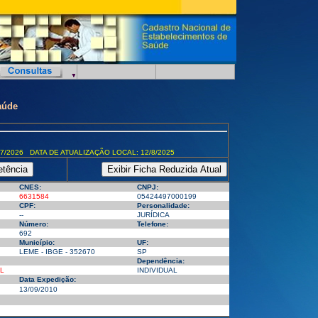
aúde
7/2026 DATA DE ATUALIZAÇÃO LOCAL: 12/8/2025
CNES:
CNPJ:
6631584
05424497000199
CPF:
Personalidade:
--
JURÍDICA
Número:
Telefone:
692
Município:
UF:
LEME - IBGE - 352670
SP
Dependência:
L
INDIVIDUAL
Data Expedição:
13/09/2010