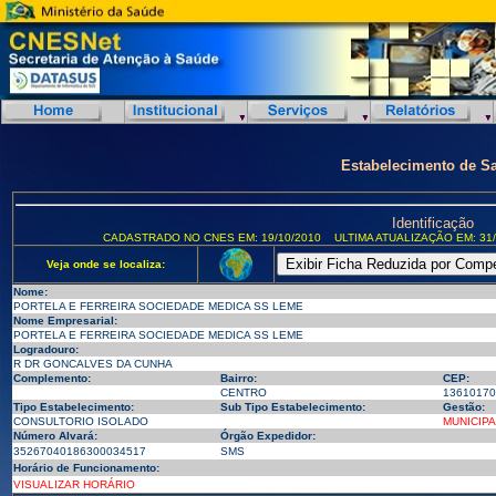
Estabelecimento de S
Identificação
CADASTRADO NO CNES EM: 19/10/2010
ULTIMA ATUALIZAÇÃO EM: 31/
Veja onde se localiza:
Nome:
PORTELA E FERREIRA SOCIEDADE MEDICA SS LEME
Nome Empresarial:
PORTELA E FERREIRA SOCIEDADE MEDICA SS LEME
Logradouro:
R DR GONCALVES DA CUNHA
Complemento:
Bairro:
CEP:
CENTRO
13610170
Tipo Estabelecimento:
Sub Tipo Estabelecimento:
Gestão:
CONSULTORIO ISOLADO
MUNICIPA
Número Alvará:
Órgão Expedidor:
35267040186300034517
SMS
Horário de Funcionamento:
VISUALIZAR HORÁRIO