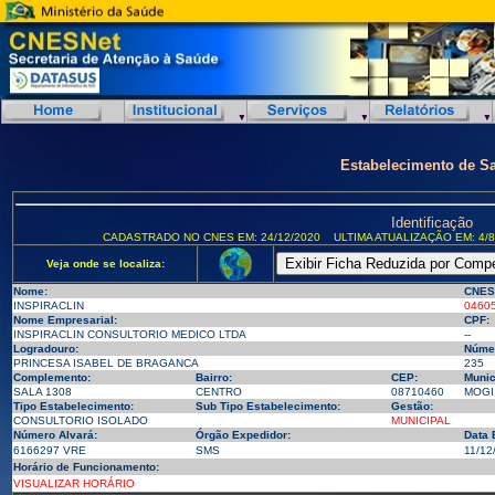
Estabelecimento de S
Identificação
CADASTRADO NO CNES EM: 24/12/2020
ULTIMA ATUALIZAÇÃO EM: 4/8
Veja onde se localiza:
Nome:
CNES
INSPIRACLIN
0460
Nome Empresarial:
CPF:
INSPIRACLIN CONSULTORIO MEDICO LTDA
--
Logradouro:
Núme
PRINCESA ISABEL DE BRAGANCA
235
Complemento:
Bairro:
CEP:
Munic
SALA 1308
CENTRO
08710460
MOGI 
Tipo Estabelecimento:
Sub Tipo Estabelecimento:
Gestão:
CONSULTORIO ISOLADO
MUNICIPAL
Número Alvará:
Órgão Expedidor:
Data 
6166297 VRE
SMS
11/12
Horário de Funcionamento:
VISUALIZAR HORÁRIO