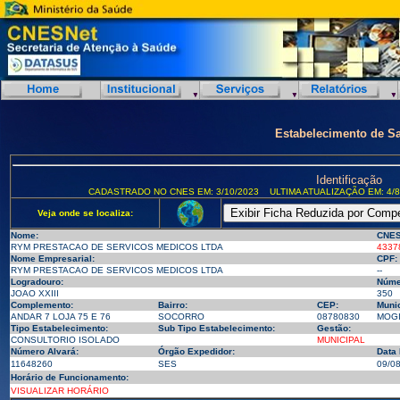
Estabelecimento de S
Identificação
CADASTRADO NO CNES EM: 3/10/2023
ULTIMA ATUALIZAÇÃO EM: 4/8
Veja onde se localiza:
Nome:
CNES
RYM PRESTACAO DE SERVICOS MEDICOS LTDA
4337
Nome Empresarial:
CPF:
RYM PRESTACAO DE SERVICOS MEDICOS LTDA
--
Logradouro:
Núme
JOAO XXIII
350
Complemento:
Bairro:
CEP:
Munic
ANDAR 7 LOJA 75 E 76
SOCORRO
08780830
MOGI
Tipo Estabelecimento:
Sub Tipo Estabelecimento:
Gestão:
CONSULTORIO ISOLADO
MUNICIPAL
Número Alvará:
Órgão Expedidor:
Data
11648260
SES
09/0
Horário de Funcionamento:
VISUALIZAR HORÁRIO