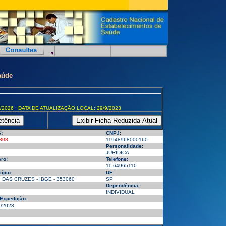
aúde
/2026 DATA DE ATUALIZAÇÃO LOCAL: 29/9/2023
:
CNPJ:
808
11948968000160
Personalidade:
JURÍDICA
ro:
Telefone:
11 64965110
ípio:
UF:
 DAS CRUZES - IBGE - 353060
SP
Dependência:
INDIVIDUAL
 Expedição:
8/2023