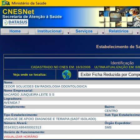
Estabelecimento de S
Identificação
CADASTRADO NO CNES EM: 16/3/2006
ULTIMA ATUALIZAÇÃO EM: 6/8
Veja onde se localiza:
Nome:
CEDOR SOLUCOES EM RADIOLOGIA ODONTOLOGICA
Nome Empresarial:
SACARDO JUNQUEIRA LEITE S S
Logradouro:
AVENIDA 7
Complemento:
Bairro:
CENTRO
Tipo Estabelecimento:
Sub Tipo Estabelecime
UNIDADE DE APOIO DIAGNOSE E TERAPIA (SADT ISOLADO)
Número Alvará:
Órgão Expedidor:
35343021486400002313
SMS
Horário de Funcionamento:
VISUALIZAR HORÁRIO