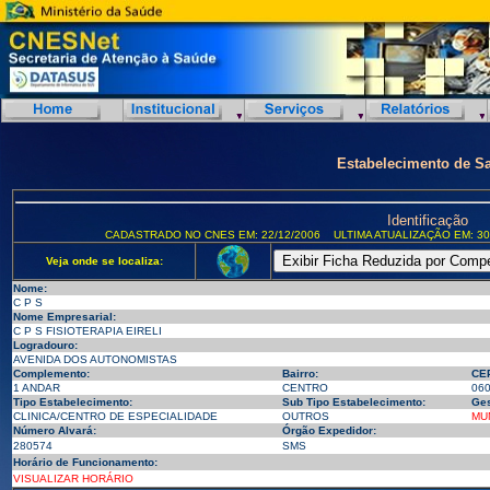
Estabelecimento de S
Identificação
CADASTRADO NO CNES EM: 22/12/2006
ULTIMA ATUALIZAÇÃO EM: 30
Veja onde se localiza:
Nome:
C P S
Nome Empresarial:
C P S FISIOTERAPIA EIRELI
Logradouro:
AVENIDA DOS AUTONOMISTAS
Complemento:
Bairro:
CE
1 ANDAR
CENTRO
06
Tipo Estabelecimento:
Sub Tipo Estabelecimento:
Ges
CLINICA/CENTRO DE ESPECIALIDADE
OUTROS
MU
Número Alvará:
Órgão Expedidor:
280574
SMS
Horário de Funcionamento:
VISUALIZAR HORÁRIO