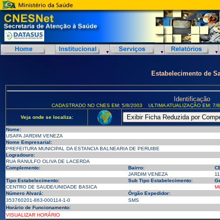
Estabelecimento de S
Identificação
CADASTRADO NO CNES EM: 5/8/2003
ULTIMA ATUALIZAÇÃO EM: 7/8
Veja onde se localiza:
Nome:
USAFA JARDIM VENEZA
Nome Empresarial:
PREFEITURA MUNICIPAL DA ESTANCIA BALNEARIA DE PERUIBE
Logradouro:
RUA RANULFO OLIVA DE LACERDA
Complemento:
Bairro:
C
JARDIM VENEZA
1
Tipo Estabelecimento:
Sub Tipo Estabelecimento:
Ge
CENTRO DE SAUDE/UNIDADE BASICA
M
Número Alvará:
Órgão Expedidor:
353760201-863-000114-1-0
SMS
Horário de Funcionamento:
VISUALIZAR HORÁRIO