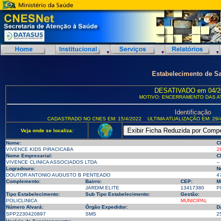
Estabelecimento de S
DESATIVADO em 04/2
MOTIVO: ENCERRAMENTO DAS A
Identificação
CADASTRADO NO CNES EM: 15/4/2022
ULTIMA ATUALIZAÇÃO EM: 29/
Veja onde se localiza:
Nome:
C
VIVENCE KIDS PIRACICABA
2
Nome Empresarial:
C
VIVENCE CLINICA ASSOCIADOS LTDA
--
Logradouro:
N
DOUTOR ANTONIO AUGUSTO B PENTEADO
4
Complemento:
Bairro:
CEP:
M
JARDIM ELITE
13417380
P
Tipo Estabelecimento:
Sub Tipo Estabelecimento:
Gestão:
POLICLINICA
MUNICIPAL
Número Alvará:
Órgão Expedidor:
D
SPP2230420897
SMS
2