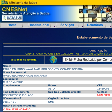
Estabelecimento de S
Identificação
CADASTRADO NO CNES EM: 10/1/2007
ULTIMA ATUALIZAÇÃO EM: 2/
Veja onde se localiza:
Nome:
PAULO EDUARDO NAVAL MACHADO ODONTOLOGIA PIRACICABA
Nome Empresarial:
PAULO EDUARDO NAVAL MACHADO
Logradouro:
RUA BOM JESUS
Complemento:
Bairro:
CEP:
ALTO
13419055
Tipo Estabelecimento:
Sub Tipo Estabelecimento:
Gestão:
CONSULTORIO ISOLADO
MUNICIPAL
Número Alvará:
Órgão Expedidor:
001127-1-2
SMS
Horário de Funcionamento:
VISUALIZAR HORÁRIO